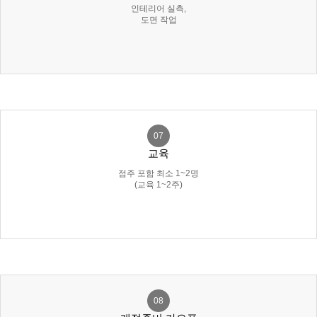
인테리어 실측,
도면 작업
07
교육
점주 포함 최소 1~2명
(교육 1~2주)
08