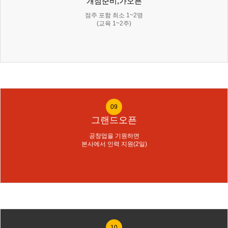
개점준비,가오픈
점주 포함 최소 1~2명
(교육 1~2주)
09
그랜드오픈
공창업을 기원하면
본사에서 인력 지원(2일)
10