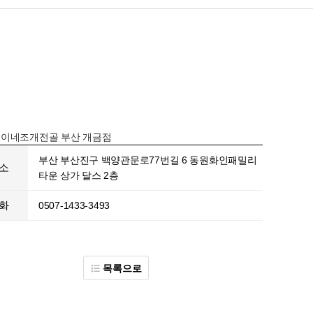
이네조개전골 부산 개금점
부산 부산진구 백양관문로77번길 6 동원화인패밀리
소
타운 상가 달스 2층
화
0507-1433-3493
목록으로