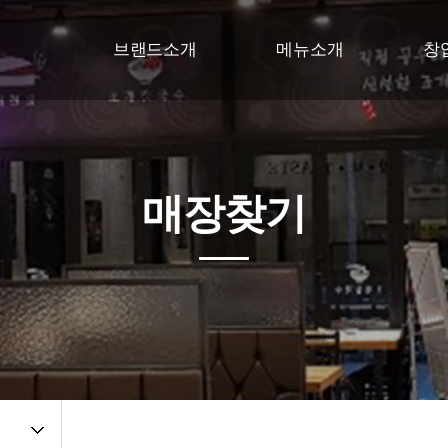
브랜드소개
메뉴소개
창
브랜드소개
메뉴소개
창
매장인테리어
창
택이네BI
창
매장찾기
찾아오시는길