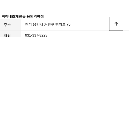
기
택이네조개전골 용인역북점
주소
경기 용인시 처인구 명지로 75
031-337-3223
전화
목록으로