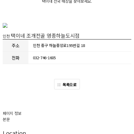
택이네 전국 매장을 찾아보세요.
택이네 조개전골 영종하늘도시점
인천
주소
인천 중구 하늘중앙로195번길 18
전화
032-746-1605
목록으로
페이지 정보
본문
Location