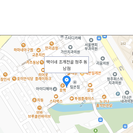
택이네 조개전골 청주 동
남점