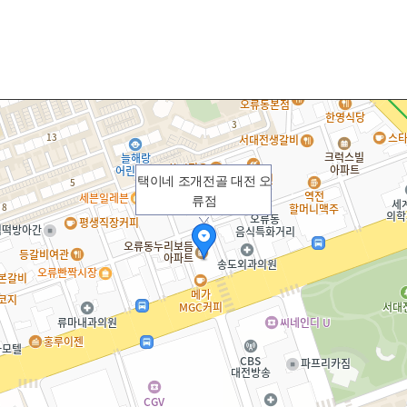
택이네 조개전골 대전 오
류점