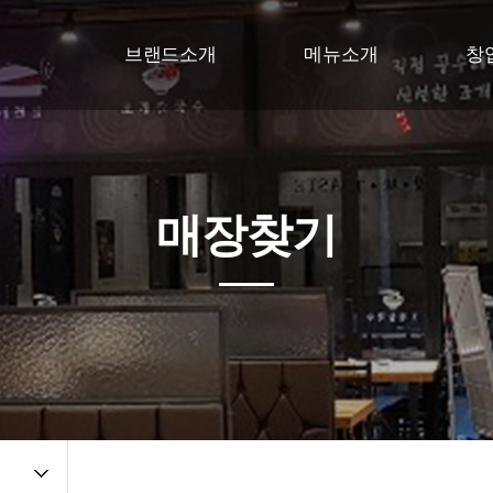
브랜드소개
메뉴소개
창
브랜드소개
메뉴소개
창
매장인테리어
창
택이네BI
창
매장찾기
찾아오시는길