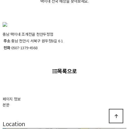
택이네 전국 매장을 찾아보세요.
충남
택이네 조개전골 천안두정점
주소
충남 천안시 서북구 원두정8길 6 1
전화
0507-1379-4568
목록으로
페이지 정보
본문
Location