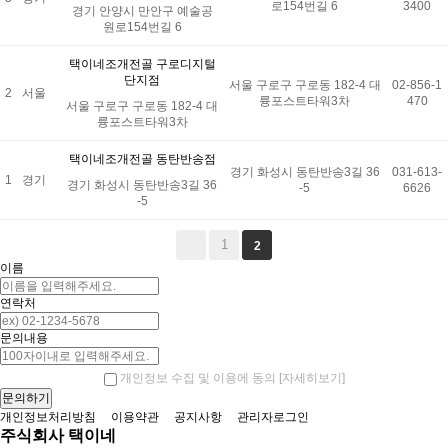
로154번길 6
3400
경기 안양시 만안구 예술공
원로154번길 6
택이네조개전골 구로디지털
단지점
서울 구로구 구로동 182-4 대
02-856-1
2
서울
륭포스트타워3차
470
서울 구로구 구로동 182-4 대
륭포스트타워3차
택이네조개전골 동탄반송점
경기 화성시 동탄반송3길 36
031-613-
1
경기
경기 화성시 동탄반송3길 36
-5
6626
-5
1
2
이름
연락처
문의내용
[자세히보기]
개인정보 수집 및 이용에 동의
개인정보처리방침
이용약관
공지사항
관리자로그인
주식회사 택이네