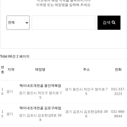
지도에서 해당 지역을 클릭하시거나
지역명 또는 매장명을 입력해 주세요.
검색
Total 66건
2 페이지
번
지역
매장명
주소
전화
호
택이네조개전골 용인역북점
1
경기 용인시 처인구 명지로 7
031-337-
경기
경기 용인시 처인구 명지로 7
6
5
3223
5
택이네조개전골 김포구래점
1
경기 김포시 김포한강8로 39
031-988-
경기
경기 김포시 김포한강8로 39
5
8
8644
8