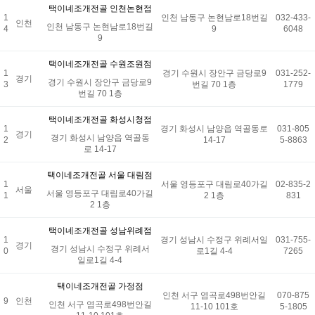
택이네조개전골 인천논현점
1
인천 남동구 논현남로18번길
032-433-
인천
인천 남동구 논현남로18번길
4
9
6048
9
택이네조개전골 수원조원점
1
경기 수원시 장안구 금당로9
031-252-
경기
경기 수원시 장안구 금당로9
3
번길 70 1층
1779
번길 70 1층
택이네조개전골 화성시청점
1
경기 화성시 남양읍 역골동로
031-805
경기
경기 화성시 남양읍 역골동
2
14-17
5-8863
로 14-17
택이네조개전골 서울 대림점
1
서울 영등포구 대림로40가길
02-835-2
서울
서울 영등포구 대림로40가길
1
2 1층
831
2 1층
택이네조개전골 성남위례점
1
경기 성남시 수정구 위례서일
031-755-
경기
경기 성남시 수정구 위례서
0
로1길 4-4
7265
일로1길 4-4
택이네조개전골 가정점
인천 서구 염곡로498번안길
070-875
9
인천
인천 서구 염곡로498번안길
11-10 101호
5-1805