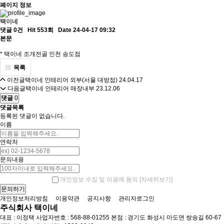
페이지 정보
택이네
댓글 0건
Hit 553회
Date 24-04-17 09:32
본문
* 택이네 조개전골 인천 송도점
목록
이전글
택이네 인테리어 외부(서울 대방점)
24.04.17
다음글
택이네 인테리어 매장내부
23.12.06
댓글
0
댓글목록
등록된 댓글이 없습니다.
이름
연락처
문의내용
[자세히보기]
개인정보 수집 및 이용에 동의
개인정보처리방침
이용약관
공지사항
관리자로그인
주식회사 택이네
대표 : 이정택
사업자번호 : 568-88-01255
본점 : 경기도 화성시 마도면 쌍송길 60-67