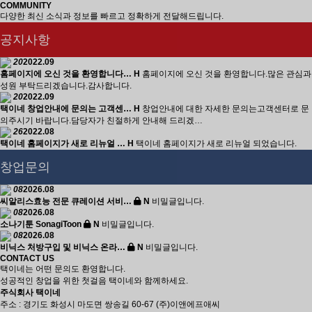
COMMUNITY
다양한 최신 소식과 정보를 빠르고 정확하게 전달해드립니다.
공지사항
20
2022.09
홈페이지에 오신 것을 환영합니다…
H
홈페이지에 오신 것을 환영합니다.많은 관심과
성원 부탁드리겠습니다.감사합니다.
20
2022.09
택이네 창업안내에 문의는 고객센…
H
창업안내에 대한 자세한 문의는고객센터로 문
의주시기 바랍니다.담당자가 친절하게 안내해 드리겠…
26
2022.08
택이네 홈페이지가 새로 리뉴얼 …
H
택이네 홈페이지가 새로 리뉴얼 되었습니다.
창업문의
08
2026.08
씨알리스효능 전문 큐레이션 서비…
N
비밀글입니다.
08
2026.08
소나기툰 SonagiToon
N
비밀글입니다.
08
2026.08
비닉스 처방구입 및 비닉스 온라…
N
비밀글입니다.
CONTACT US
택이네는 어떤 문의도 환영합니다.
성공적인 창업을 위한 첫걸음 택이네와 함께하세요.
주식회사 택이네
주소 : 경기도 화성시 마도면 쌍송길 60-67 (주)이앤에프애씨