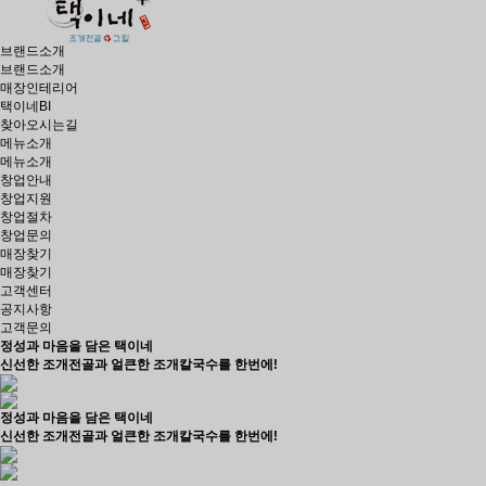
브랜드소개
브랜드소개
매장인테리어
택이네BI
찾아오시는길
메뉴소개
메뉴소개
창업안내
창업지원
창업절차
창업문의
매장찾기
매장찾기
고객센터
공지사항
고객문의
정성과 마음을 담은 택이네
신선한
조개전골
과 얼큰한
조개칼국수
를 한번에!
정성과 마음을 담은 택이네
신선한
조개전골
과 얼큰한
조개칼국수
를 한번에!